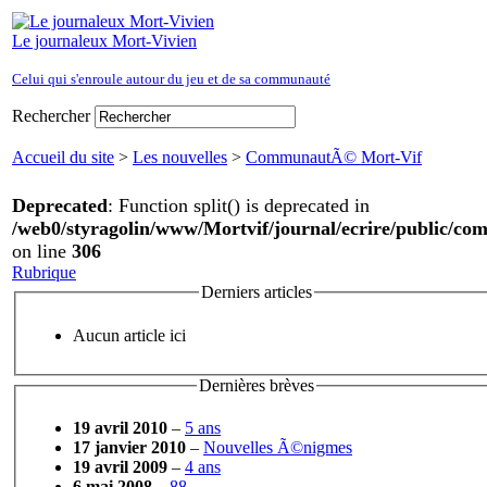
Le journaleux Mort-Vivien
Celui qui s'enroule autour du jeu et de sa communauté
Rechercher
Accueil du site
>
Les nouvelles
>
CommunautÃ© Mort-Vif
Deprecated
: Function split() is deprecated in
/web0/styragolin/www/Mortvif/journal/ecrire/public/co
on line
306
Rubrique
Derniers articles
Aucun article ici
Dernières brèves
19 avril 2010
–
5 ans
17 janvier 2010
–
Nouvelles Ã©nigmes
19 avril 2009
–
4 ans
6 mai 2008
–
88