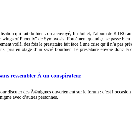
isation qui fait du bien : on a envoyé, fin Juillet, l’album de KTR6 au
 the wings of Phoenix" de Symbyosis. Forcément quand ça se passe bien u
ent voilà, des fois le prestataire fait face à une crise qu’il n’a pas pr
si pris en otage d’un sacré bourbier. Le prestataire envoie donc l
sans ressembler Ã un conspirateur
s pour discuter des Ã©nigmes ouvertement sur le forum : c’est l’occasi
nigme avec d’autres personnes.