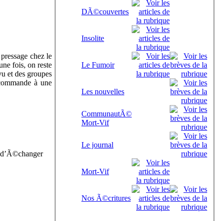
DÃ©couvertes
Insolite
 pressage chez le
ne fois, on reste
Le Fumoir
évu et des groupes
a commande à une
Les nouvelles
CommunautÃ©
Mort-Vif
Le journal
on d’Ã©changer
Mort-Vif
Nos Ã©critures