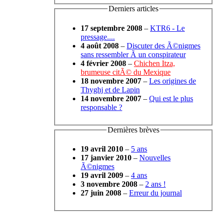
Derniers articles
17 septembre 2008
–
KTR6 - Le
pressage....
4 août 2008
–
Discuter des Ã©nigmes
sans ressembler Ã un conspirateur
4 février 2008
–
Chichen Itza,
brumeuse citÃ© du Mexique
18 novembre 2007
–
Les origines de
Thyghj et de Lapin
14 novembre 2007
–
Qui est le plus
responsable ?
Dernières brèves
19 avril 2010
–
5 ans
17 janvier 2010
–
Nouvelles
Ã©nigmes
19 avril 2009
–
4 ans
3 novembre 2008
–
2 ans !
27 juin 2008
–
Erreur du journal