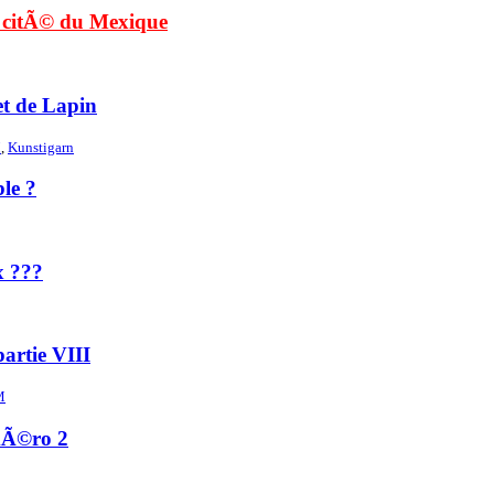
 citÃ© du Mexique
et de Lapin
M
,
Kunstigarn
ble ?
x ???
partie VIII
M
mÃ©ro 2