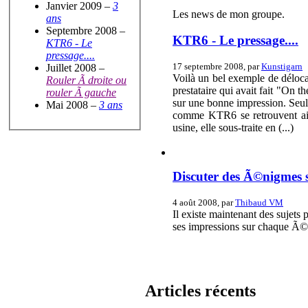
Janvier 2009 –
3
Les news de mon groupe.
ans
Septembre 2008 –
KTR6 - Le pressage....
KTR6 - Le
pressage....
17 septembre 2008, par
Kunstigarn
Juillet 2008 –
Voilà un bel exemple de délocal
Rouler Ã droite ou
prestataire qui avait fait "On
rouler Ã gauche
sur une bonne impression. Seulem
Mai 2008 –
3 ans
comme KTR6 se retrouvent ain
usine, elle sous-traite en (...)
Discuter des Ã©nigmes 
4 août 2008, par
Thibaud VM
Il existe maintenant des sujet
ses impressions sur chaque Ã©
Articles récents